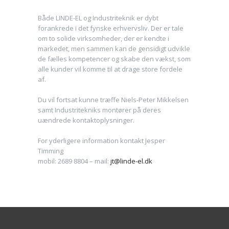
Både LINDE-EL og Industriteknik er dybt
forankrede i det fynske erhvervsliv. Der er tale
om to solide virksomheder, der er kendte i
markedet, men sammen kan de gensidigt udvikle
de fælles kompetencer og skabe den vækst, som
alle kunder vil komme til at drage store fordele
af.
Du vil fortsat kunne træffe Niels-Peter Mikkelsen
samt Industritekniks montører på deres
uændrede kontaktoplysninger.
For yderligere information kontakt Jesper
Timming
mobil: 2689 8804 – mail:
jt@linde-el.dk