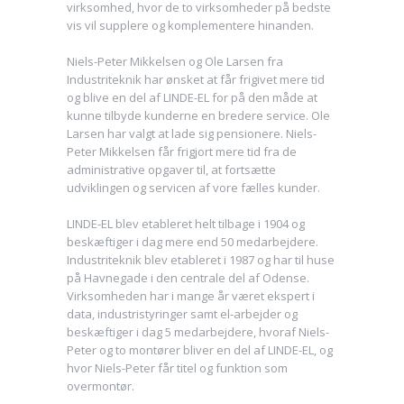
virksomhed, hvor de to virksomheder på bedste
vis vil supplere og komplementere hinanden.
Niels-Peter Mikkelsen og Ole Larsen fra
Industriteknik har ønsket at får frigivet mere tid
og blive en del af LINDE-EL for på den måde at
kunne tilbyde kunderne en bredere service. Ole
Larsen har valgt at lade sig pensionere. Niels-
Peter Mikkelsen får frigjort mere tid fra de
administrative opgaver til, at fortsætte
udviklingen og servicen af vore fælles kunder.
LINDE-EL blev etableret helt tilbage i 1904 og
beskæftiger i dag mere end 50 medarbejdere.
Industriteknik blev etableret i 1987 og har til huse
på Havnegade i den centrale del af Odense.
Virksomheden har i mange år været ekspert i
data, industristyringer samt el-arbejder og
beskæftiger i dag 5 medarbejdere, hvoraf Niels-
Peter og to montører bliver en del af LINDE-EL, og
hvor Niels-Peter får titel og funktion som
overmontør.